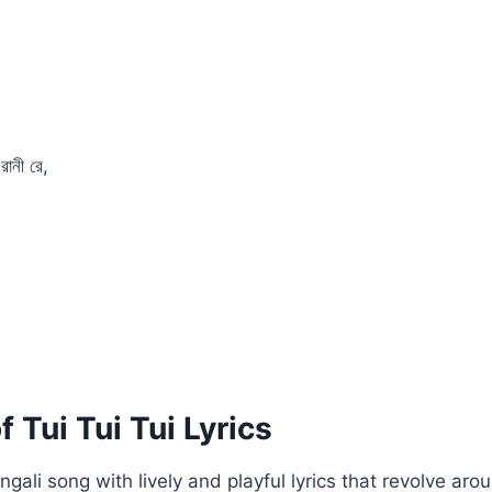
রানী রে,
 Tui Tui Tui Lyrics
engali song with lively and playful lyrics that revolve ar