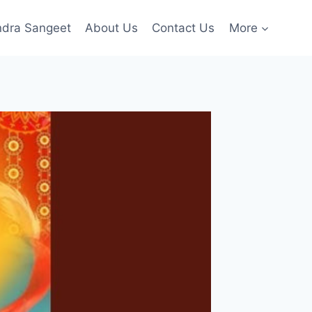
ndra Sangeet
About Us
Contact Us
More