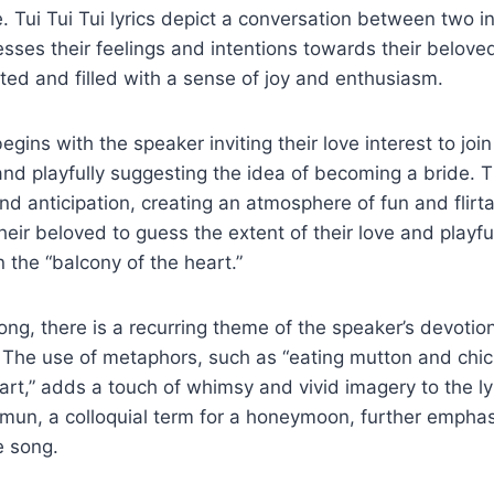
 Tui Tui Tui lyrics depict a conversation between two i
sses their feelings and intentions towards their belove
rted and filled with a sense of joy and enthusiasm.
 begins with the speaker inviting their love interest to joi
nd playfully suggesting the idea of becoming a bride. Th
d anticipation, creating an atmosphere of fun and flirt
heir beloved to guess the extent of their love and playfu
in the “balcony of the heart.”
ng, there is a recurring theme of the speaker’s devotio
. The use of metaphors, such as “eating mutton and chick
art,” adds a touch of whimsy and vivid imagery to the ly
imun, a colloquial term for a honeymoon, further emphas
e song.