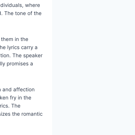
ndividuals, where
d. The tone of the
n them in the
e lyrics carry a
ation. The speaker
lly promises a
n and affection
en fry in the
rics. The
izes the romantic