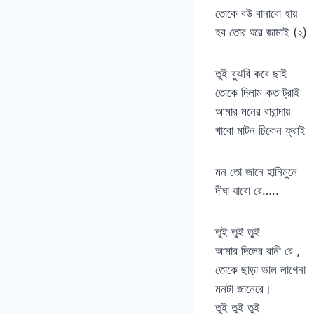
তোকে বউ বানাবো হায়
হব তোর ঘরে জামাই (২)
তুই বুঝবি কবে ছাই
তোকে দিলাম কত ট্রাই
আমার মনের বারান্দায়
খাবো মাটন চিকেন ফ্রাই
মন তো জানে হানিমুনে
দীঘা যাবো রে…..
তুই তুই তুই
আমার দিলের রানী রে ,
তোকে ছাড়া ভাল লাগেনা
মনটা জানেরে।
তুই তুই তুই