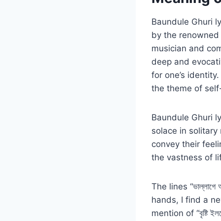
Baundule Ghuri lyri
by the renowned 
musician and com
deep and evocativ
for one’s identity
the theme of self
Baundule Ghuri ly
solace in solita
convey their feel
the vastness of li
The lines “ভাল্লাগে 
hands, I find a n
mention of “বৃষ্টি 