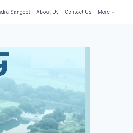
ndra Sangeet
About Us
Contact Us
More