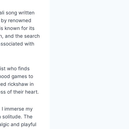
gali song written
d by renowned
s known for its
on, and the search
 associated with
ist who finds
dhood games to
ted rickshaw in
ss of their heart.
ess, I immerse my
 solitude. The
talgic and playful