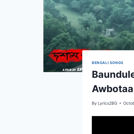
BENGALI SONGS
Baundule G
Awbotaar
By
Lyrics2BG
Octob