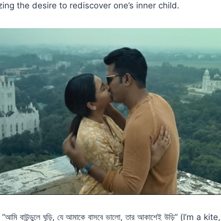
ing the desire to rediscover one’s inner child.
আমি বাউন্ডুলে ঘুড়ি, যে আমাকে বাসবে ভালো, তার আকাশেই উড়ি” (I’m a k