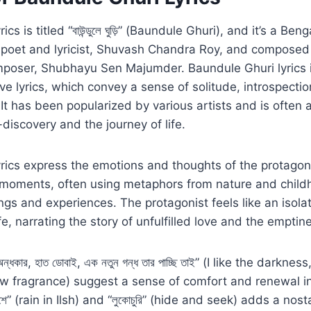
cs is titled “বাউন্ডুলে ঘুড়ি” (Baundule Ghuri), and it’s a Ben
poet and lyricist, Shuvash Chandra Roy, and compose
poser, Shubhayu Sen Majumder. Baundule Ghuri lyrics i
e lyrics, which convey a sense of solitude, introspecti
. It has been popularized by various artists and is often
-discovery and the journey of life.
rics express the emotions and thoughts of the protagon
ry moments, often using metaphors from nature and chil
ings and experiences. The protagonist feels like an isola
fe, narrating the story of unfulfilled love and the emptine
অন্ধকার, হাত ডোবাই, এক নতুন গন্ধ তার পাচ্ছি তাই” (I like the darkn
ew fragrance) suggest a sense of comfort and renewal in
ইলশে” (rain in Ilsh) and “লুকোচুরি” (hide and seek) adds a nos