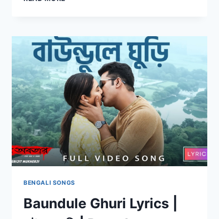
OKARON
LYRICS
|
জানি
অকারণ
|
FATAFATI
|
ANTARA
MITRA
&
ISHAN
MITRA
BENGALI SONGS
Baundule Ghuri Lyrics |