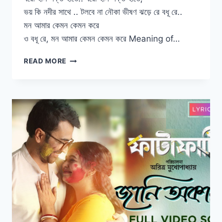
ভয় কি নদীর সাথে .. টলবে না নৌকা ভীষণ ঝড়ে রে বধূ রে..
মন আমার কেমন কেমন করে
ও বধূ রে, মন আমার কেমন কেমন করে Meaning of…
MON
READ MORE
AMAR
KEMON
KEMON
KORE
LYRICS
|
SNIGDHAJIT
BHOWMIK
|
BARENYA
SAHA