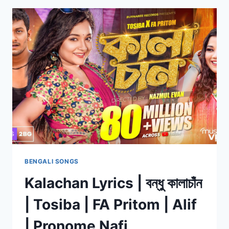
বাউন্ডুলে
ঘুড়ি
|
DAWSHOM
AWBOTAAR
|
SHREYA,
ARIJIT,
ANUPAM
BENGALI SONGS
Kalachan Lyrics | বন্ধু কালাচাঁন
| Tosiba | FA Pritom | Alif
| Pronome Nafi