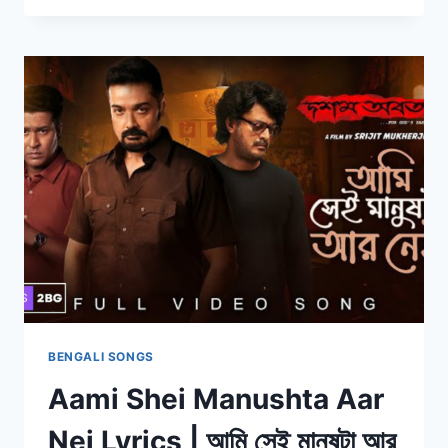
PARO
NAA
LYRICS
|
তুমি
জানতেই
পারো
না
|
CHEENI-
2
BENGALI SONGS
Aami Shei Manushta Aar
Nei Lyrics | আমি সেই মানুষটা আর