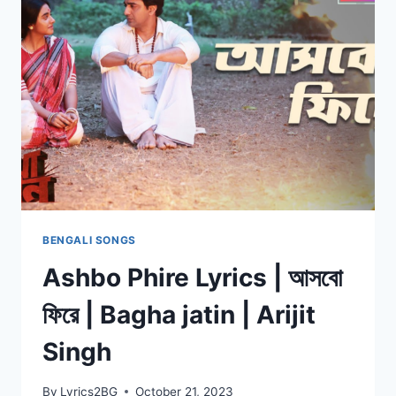
|
আমি
সেই
মানুষটা
আর
নেই
|
DAWSHOM
AWBOTAAR
|
ANUPAM
|
SRIJIT
BENGALI SONGS
Ashbo Phire Lyrics | আসবো
ফিরে | Bagha jatin | Arijit
Singh
By
Lyrics2BG
October 21, 2023