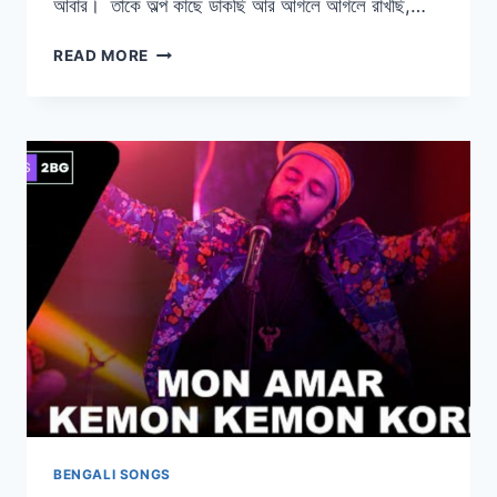
আবার। তাকে অল্প কাছে ডাকছি আর আগলে আগলে রাখছি,…
TAKEY
READ MORE
OLPO
KACHHE
DAKCHHI
LYRICS
|
তাকে
অল্প
কাছে
ডাকছি
|
PREM
TAME
|
MAHTIM
SHAKIB
BENGALI SONGS