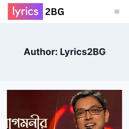
Skip
to
content
Author: Lyrics2BG