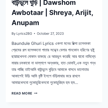
বাউন্ডুলে ঘুড়ি | Dawshom
Awbotaar | Shreya, Arijit,
Anupam
By
Lyrics2BG
October 27, 2023
Baundule Ghuri Lyrics একলা মনের রিক্সা চলেদমকা
প্রেমের গল্প বলেশুকনো পাতার সন্ধ্যে বেলার গানকোন হরিণের দুষ্টু
ছায়ায়খেলনা দোকান ডাকছে রে আয়ভুল করেছি আর যাবো নামিথ্যে
মায়ায় চমকাবো না ভাল্লাগে অন্ধকার, হাত ডোবাই,এক নতুন গন্ধ
তার পাচ্ছি তাইআমি বাউন্ডুলে ঘুড়িযে আমাকে বাসবে ভালোতার
আকাশেই উড়ি আমি বৃষ্টি ইলশে গুঁড়িমাথায় করে রাখলে
আমায়খেলবো লুকোচুরিখেলবো লুকোচুরিহুম হুম হুম…
BAUNDULE
READ MORE
GHURI
LYRICS
|