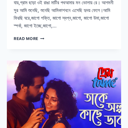
যায়,গ্রাম ছাড়া ওই রাঙা মাটির পথআমার মন ভোলায় রে। আগমনী
সুর আমি শুনেছি, শুনেছি আমিকাশবনে এসেছি হৃদয় ফেলে।আমি
ফিরছি ঘরে,জাগো শক্তি, জাগো স্বপ্ন,জাগো, জাগো উমা,জাগো
স্পর্ধা, জাগো ইচ্ছে,জাগো,…
AGOMONIR
READ MORE
GAAN
LYRICS
|
(আগমনীর
গান)
|
ANUPAM
ROY
|
DURGA
PUJA
SONG
|