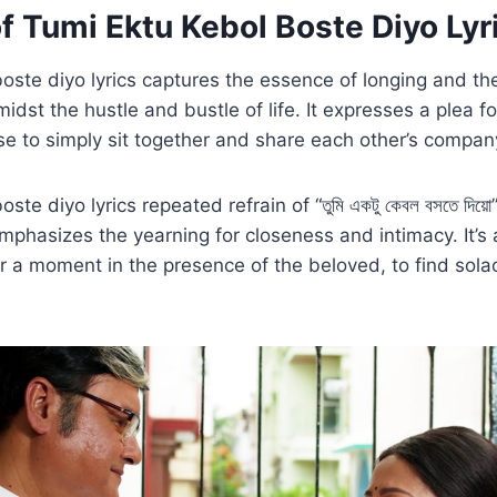
f Tumi Ektu Kebol Boste Diyo Lyr
oste diyo lyrics captures the essence of longing and the
dst the hustle and bustle of life. It expresses a plea 
use to simply sit together and share each other’s compan
ste diyo lyrics repeated refrain of “তুমি একটু কেবল বসতে দিয়ো
emphasizes the yearning for closeness and intimacy. It’s 
or a moment in the presence of the beloved, to find sola