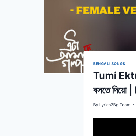
BENGALI SONGS
Tumi Ektu
বসতে দিয়
By
Lyrics2Bg Team