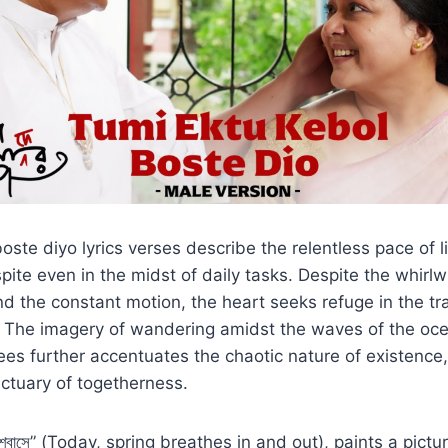
oste diyo lyrics verses describe the relentless pace of l
pite even in the midst of daily tasks. Despite the whirlw
nd the constant motion, the heart seeks refuge in the tra
. The imagery of wandering amidst the waves of the oc
ees further accentuates the chaotic nature of existence, 
ctuary of togetherness.
 নিঃশ্বাসে” (Today, spring breathes in and out), paints a pic