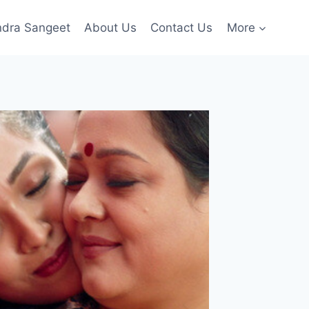
ndra Sangeet
About Us
Contact Us
More