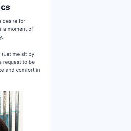
ics
 desire for
for a moment of
y.
” (Let me sit by
a request to be
ce and comfort in