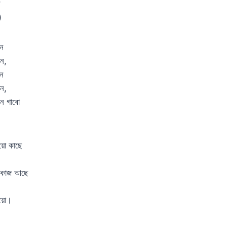
ে
)
ীন
িন,
ীন
িন,
ন গাবো
য়ো কাছে
ু কাজ আছে
য়ো।