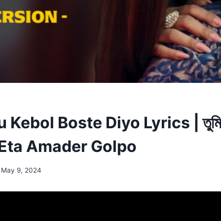
 Kebol Boste Diyo Lyrics | তুমি 
ো | Eta Amader Golpo
May 9, 2024