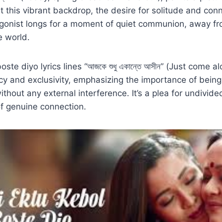
dst this vibrant backdrop, the desire for solitude and co
agonist longs for a moment of quiet communion, away fr
e world.
ste diyo lyrics lines “আজকে শুধু একান্তে আসীন” (Just come 
cy and exclusivity, emphasizing the importance of being 
ithout any external interference. It’s a plea for undivide
 genuine connection.