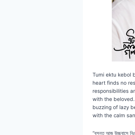
Tumi ektu kebol b
heart finds no res
responsibilities a
with the beloved
buzzing of lazy b
with the calm san
“বসন্ত আজ উচ্ছ্বাসে