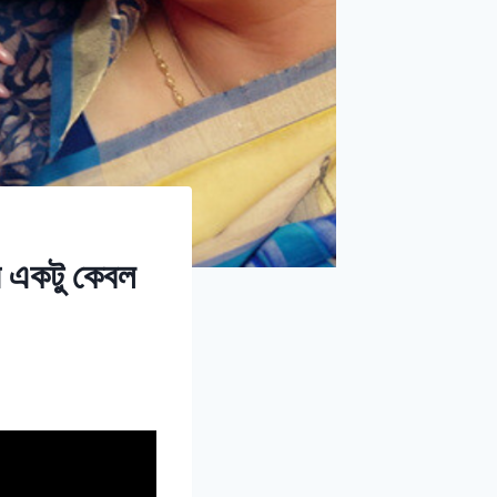
একটু কেবল