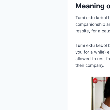
Meaning o
Tumi ektu kebol b
companionship ami
respite, for a pa
Tumi ektu kebol bo
you for a while) 
allowed to rest f
their company.