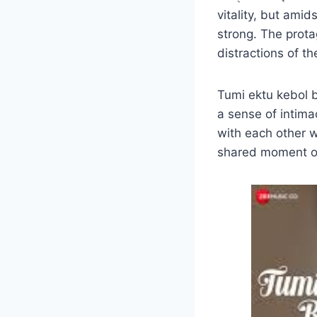
vitality, but ami
strong. The prot
distractions of th
Tumi ektu kebol bo
a sense of intima
with each other w
shared moment of