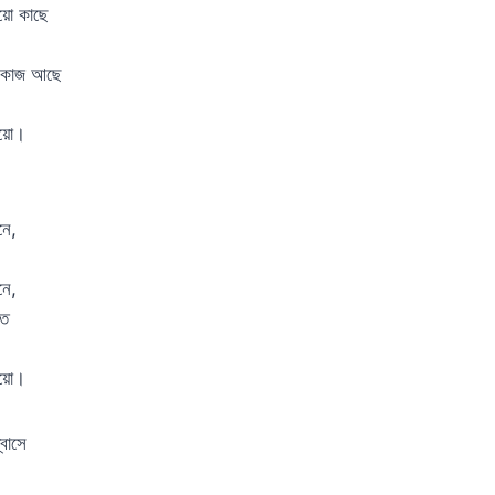
য়ো কাছে
ু কাজ আছে
য়ো।
নে,
নে,
যত
য়ো।
্বাসে