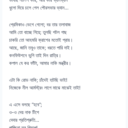
ভাবছি নালিশ করি; আর করি ঘ্যানঘ্যান
ধুলো দিয়ে চলে গেল পৌরসভার ভ্যান…
প্রেমিকাও ভেগে গেলো; বর তার তলাবাজ
আমি তো বাচ্ছে গিয়ে; তুলছি পটল গাছ
চাকরি তো আহমরি ক্রাশের মতোই প্রায়।
আছে, জানি তবুও তাকে; ধরতে পারি দাই।
কনফিউশনে ভুগি তাই দিন রাত্রি।
কপাল যে কর ফাঁটা, আমার নাকি মন্ত্রীর।
এটা কি রোড নাকি; চাঁদেই হাটছি ভাই!
নিজেকে নীল আর্মস্ট্রং লাগে মাঝে মাঝেই তাই!
এ এসে বলছে “হবে”;
ও-ও দেয় নাক টিপে
দেদার প্রতিশ্রুতি…
পাচ্ছিনা তবু গ্রিপে!