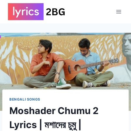
Skip
to
content
BENGALI SONGS
Moshader Chumu 2
Lyrics | মশাদের চুমু |