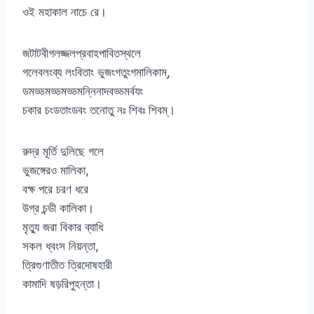
ওই মহাকাল নাচে রে।
জটাটবীগলজ্জলপ্রবাহপাবিতস্থলে
গলেবলংব্য লংবিতাং ভুজংগতুংগমালিকাম্,
ডমড্ডমড্ডমড্ডমন্নিনাদবড্ডমর্বযং
চকার চংডতাংডবং তনোতু নঃ শিবঃ শিবম্।
রুদ্র মূর্তি দুলিছে গলে
ভুজঙ্গেরও মালিকা,
বক্ষ পরে চরণ ধরে
উগ্র চন্ডী কালিকা।
মৃত্যু জরা বিকার ব্যাধি
সকল ধ্বংস নিয়ন্তা,
ত্রিগুণাতীত ত্রিদোষহারী
কামাদি ষড়রিপুহন্তা।