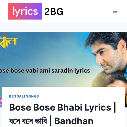
Skip
to
content
BENGALI SONGS
Bose Bose Bhabi Lyrics |
বসে বসে ভাবি | Bandhan