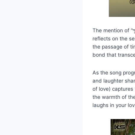
The mention of “স্ম
reflects on the s
the passage of tim
bond that transc
As the song progr
and laughter share
of love) captures
the warmth of the 
laughs in your lo