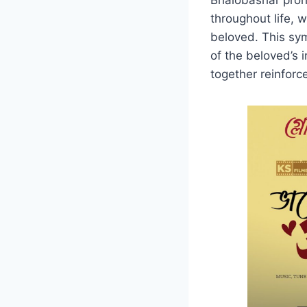
Bhalobashar proh
throughout life, w
beloved. This sym
of the beloved’s
together reinforc