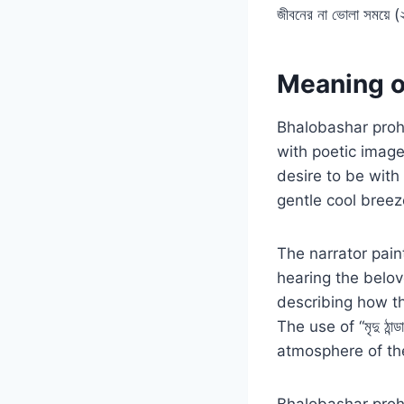
জীবনের না ভোলা সময়ে (
Meaning o
Bhalobashar proho
with poetic imag
desire to be with
gentle cool breez
The narrator paint
hearing the belov
describing how th
The use of “মৃদু ঠ
atmosphere of the