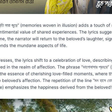
ৃতি মায়া জুড়ে” (memories woven in illusion) adds a touch o
entimental value of shared experiences. The lyrics sugge
e, the narrator will return to the beloved’s laughter, sig
ends the mundane aspects of life.
esses, the lyrics shift to a celebration of love, describ
d in the realm of affection. The phrase “ভালোবাসার প্রহরে”
 the essence of cherishing love-filled moments, where t
beloved’s affection. The repetition of the line “মন হাসে তো
ve) emphasizes the happiness derived from the beloved’