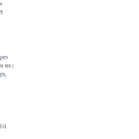
সে
াই
ুবনে
নের ঘরে।
ুড়ে,
।
 (২)