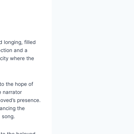
 longing, filled
ction and a
 city where the
nto the hope of
e narrator
loved’s presence.
hancing the
e song.