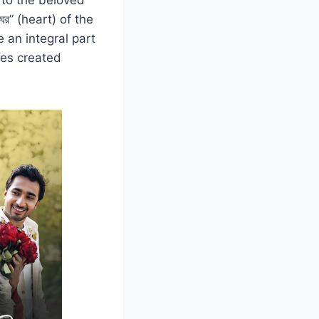
 to the beloved
ঘর” (heart) of the
 an integral part
ies created