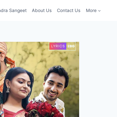
ndra Sangeet
About Us
Contact Us
More