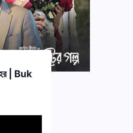
হর | Buk