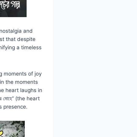
f nostalgia and
st that despite
nifying a timeless
ing moments of joy
 (in the moments
he heart laughs in
র মোহে” (the heart
s presence.