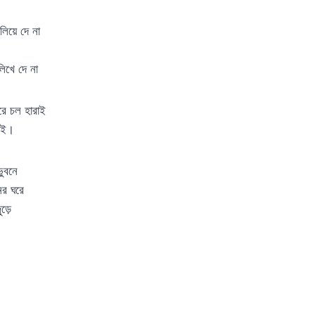
িয়ে দে না
িখে দে না
রে চল হারাই
জাই।
ুবনে
ের ঘরে
ুড়ে
।