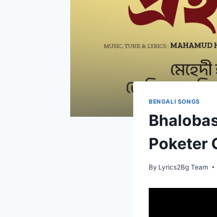
BENGALI SONGS
Bhalobash
Poketer 
By
Lyrics2Bg Team