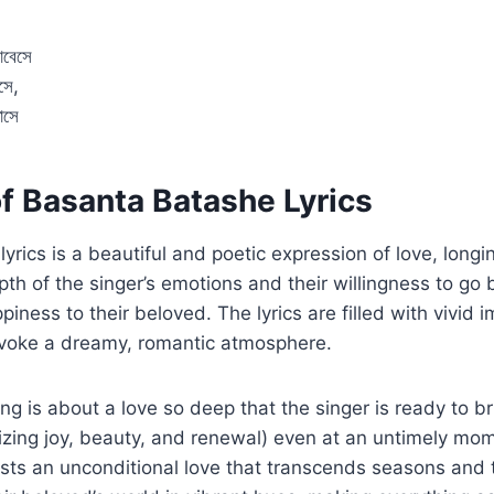
োবেসে
সে,
াসে
f Basanta Batashe Lyrics
yrics is a beautiful and poetic expression of love, longi
epth of the singer’s emotions and their willingness to go
ppiness to their beloved. The lyrics are filled with vivid
voke a dreamy, romantic atmosphere.
song is about a love so deep that the singer is ready to 
izing joy, beauty, and renewal) even at an untimely mo
ts an unconditional love that transcends seasons and 