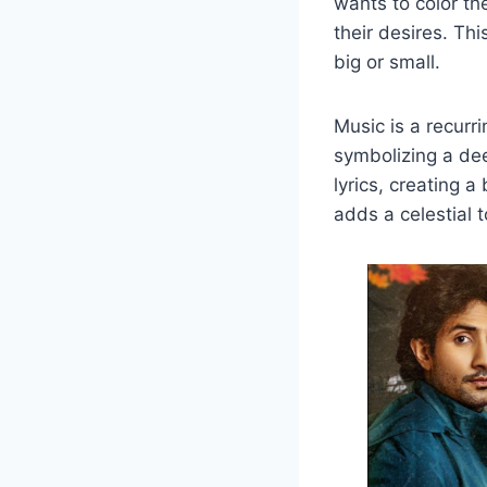
wants to color th
their desires. Thi
big or small.
Music is a recurr
symbolizing a de
lyrics, creating 
adds a celestial t