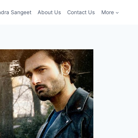
ndra Sangeet
About Us
Contact Us
More