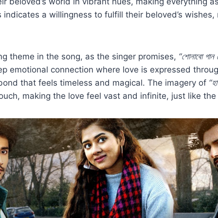
eir beloved’s world in vibrant hues, making everything as
s indicates a willingness to fulfill their beloved’s wishe
ing theme in the song, as the singer promises,
“শোনাবো গান ত
ep emotional connection where love is expressed throu
a bond that feels timeless and magical. The imagery of
“হা
ouch, making the love feel vast and infinite, just like the 