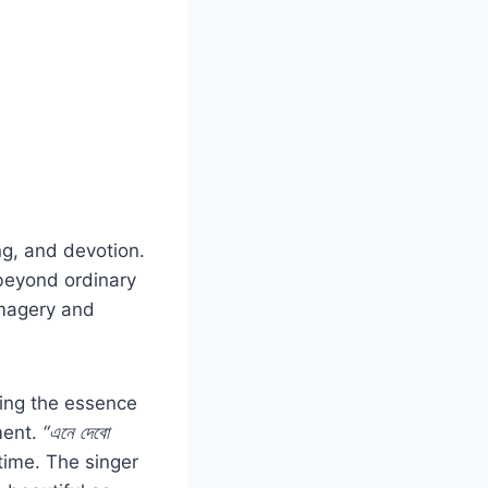
ng, and devotion.
 beyond ordinary
 imagery and
bring the essence
ment.
“এনে দেবো
time. The singer