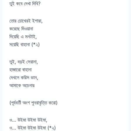
তুই কবে দেখা দিবি?
তোর চোখেরই ইশারা,
করেছে দিওয়ানা
দিয়েছি এ মনটাই,
সয়েছি বাহানা (*২)
তুই, বড়ই সেয়ানা,
হাজারো বাহানা
দেখলে করিস ভান,
আমাকে অচেনার
(পূর্ববর্তী অংশ পুনরাবৃত্তি করো)
ও… উইমা উইমা উইমা,
ও… উইমা উইমা উইমা (*২)