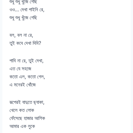
শুধু শুধু খুঁজে গেছি
ওও… দেখা পাইনি রে,
শুধু শুধু খুঁজে গেছি
বল, বল না রে,
তুই কবে দেখা দিবি?
পাবি না রে, তুই দেখা,
এত যে সহজে
কতো এল, কতো গেল,
এ মনেরই খোঁজে
রূপেরই যাদুতে ছ্যাকা,
খেলে কত লোক
ফেঁসেছে হাজার আশিক
আমার এক লুকে