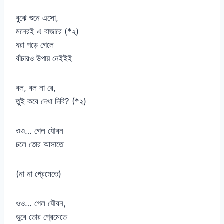
বুঝে শুনে এসো,
মনেরই এ বাজারে (*২)
ধরা পড়ে গেলে
বাঁচারও উপায় নেইইই
বল, বল না রে,
তুই কবে দেখা দিবি? (*২)
ওও… গেল যৌবন
চলে তোর আসাতে
(না না প্রেমেতে)
ওও… গেল যৌবন,
ডুবে তোর প্রেমেতে