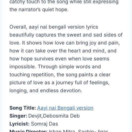
catchy touch to the song while still expressing
the narrator’s quiet hope.
Overall, aayi nai bengali version lyrics
beautifully captures the sweet and sad sides of
love. It shows how love can bring joy and pain,
how it can take over the heart and mind, and
how hope survives even when love seems
impossible. Through simple words and
touching repetition, the song paints a clear
picture of love as a journey full of feelings,
longing, and endless devotion.
Song Title:
Aayi nai Bengali version
Singer:
Devjit,Debosmita Deb
Lyricist:
Somraj Das
Music Director:
Ishan Mitra, Sachin-Jigar