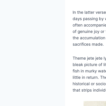
In the latter ver
days passing by w
often accompanie
of genuine joy or
the accumulation 
sacrifices made.
Theme jete jete l
bleak picture of l
fish in murky wate
little in return.
historical or soci
that strips individ