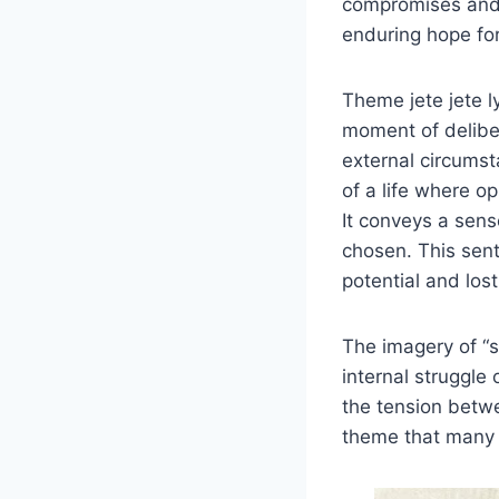
compromises and l
enduring hope for
Theme jete jete ly
moment of deliber
external circums
of a life where o
It conveys a sens
chosen. This sent
potential and lo
The imagery of “
internal struggle 
the tension betwe
theme that many f