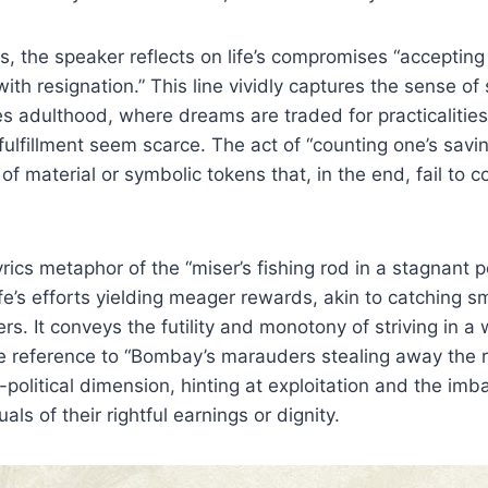
ses, the speaker reflects on life’s compromises “acceptin
ith resignation.” This line vividly captures the sense of
s adulthood, where dreams are traded for practicaliti
 fulfillment seem scarce. The act of “counting one’s sav
of material or symbolic tokens that, in the end, fail to 
yrics metaphor of the “miser’s fishing rod in a stagnant 
ife’s efforts yielding meager rewards, akin to catching s
rs. It conveys the futility and monotony of striving in a 
 The reference to “Bombay’s marauders stealing away the 
o-political dimension, hinting at exploitation and the im
uals of their rightful earnings or dignity.