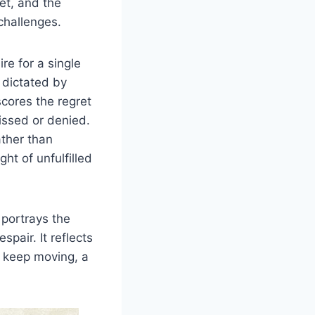
et, and the
challenges.
re for a single
 dictated by
cores the regret
missed or denied.
ather than
ht of unfulfilled
 portrays the
spair. It reflects
o keep moving, a