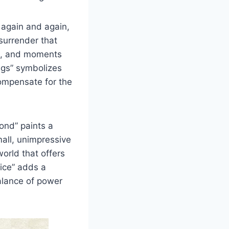
g again and again,
 surrender that
es, and moments
ings” symbolizes
compensate for the
pond” paints a
mall, unimpressive
world that offers
rice” adds a
balance of power