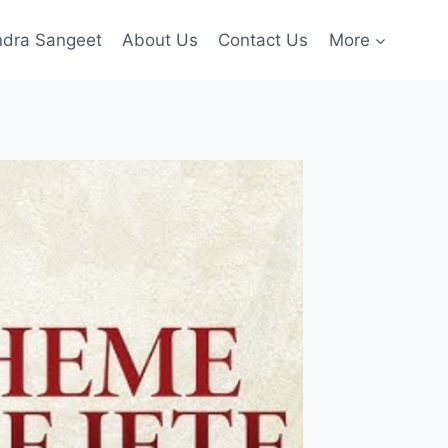
ndra Sangeet
About Us
Contact Us
More