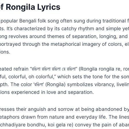
 Rongila Lyrics
a popular Bengali folk song often sung during traditional 
s. It’s characterized by its catchy rhythm and simple yet
ong revolves around themes of separation, longing, and 
portrayed through the metaphorical imagery of colors, e
ions.
ated refrain “রঙিলা রঙিলা রঙিলা রে রঙিলা” (Rongila rongila re, r
rful, colorful, oh colorful,” which sets the tone for the so
h. The color ‘রঙিলা’ (Rongila) symbolizes vibrancy, livel
ions experienced in love and separation.
presses their anguish and sorrow at being abandoned by
aphors drawn from nature and everyday life. The lines “আমারে
e chhadiyare bondhu, koi gela re) convey the pain of a