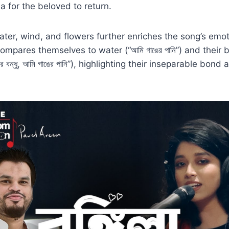
a for the beloved to return.
ter, wind, and flowers further enriches the song’s emo
ompares themselves to water (“আমি গাঙের পানি”) and their 
 রে বন্ধু, আমি গাঙের পানি”), highlighting their inseparable bon