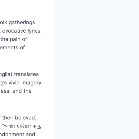
folk gatherings
 evocative lyrics.
the pain of
lements of
ongila) translates
ng’s vivid imagery
iness, and the
 their beloved,
 ছাড়িয়ারে বন্ধু,
bandonment and