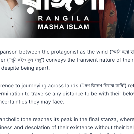
parison between the protagonist as the wind (“আমি হবো হাওয
r (“তুমি হইও ফুল বন্ধু”) conveys the transient nature of thei
e despite being apart.
rence to journeying across lands (“দেশ বিদেশে ফিরবো আমি”) re
ermination to traverse any distance to be with their bel
certainties they may face.
lancholic tone reaches its peak in the final stanza, wher
ness and desolation of their existence without their be