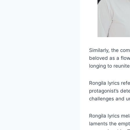
Similarly, the com
beloved as a flowe
longing to reunit
Rongila lyrics refe
protagonist’s det
challenges and un
Rongila lyrics me
laments the empti