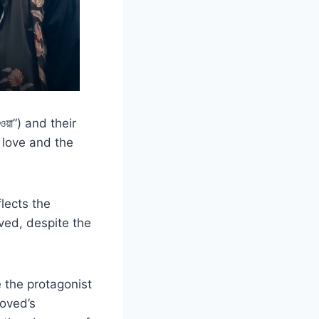
়া”) and their
r love and the
flects the
oved, despite the
e the protagonist
loved’s