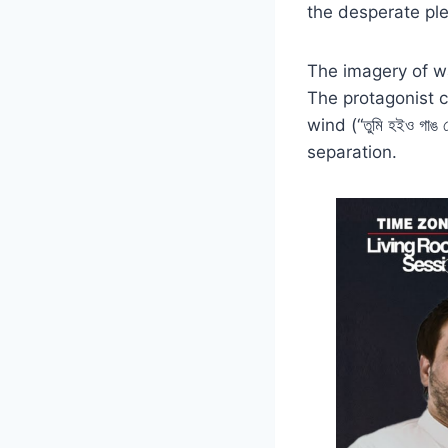
the desperate ple
The imagery of wa
The protagonist c
wind (“তুমি হইও গাঙ
separation.