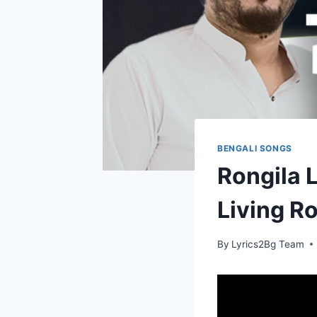
BENGALI SONGS
Rongila L
Living R
By
Lyrics2Bg Team