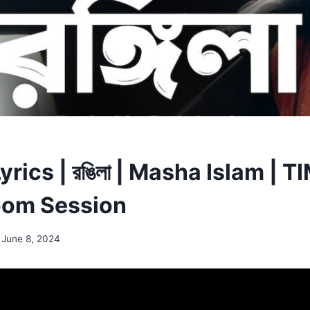
yrics | রঙিলা | Masha Islam | 
oom Session
June 8, 2024