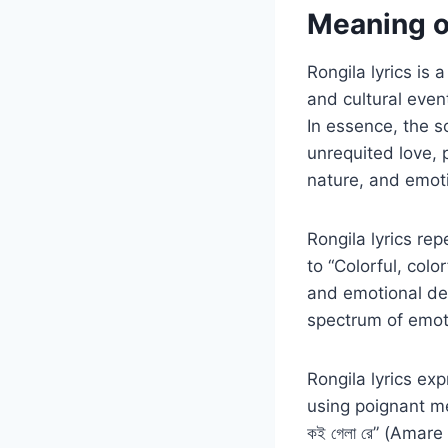
Meaning of
Rongila lyrics is 
and cultural event
In essence, the s
unrequited love, 
nature, and emot
Rongila lyrics repe
to “Colorful, colo
and emotional dept
spectrum of emot
Rongila lyrics ex
using poignant met
কই গেলা রে” (Amar