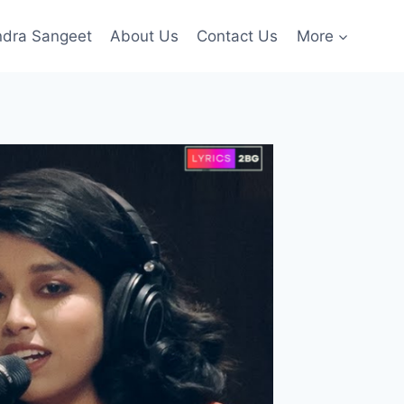
ndra Sangeet
About Us
Contact Us
More