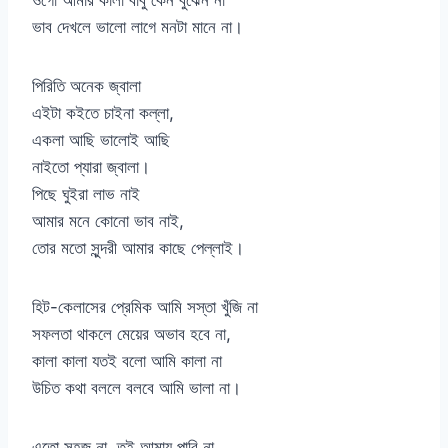
ওগো আমার কালা বাবু কেন বুঝেন না
ভাব দেখলে ভালো লাগে মনটা মানে না।
পিরিতি অনেক জ্বালা
এইটা কইতে চাইনা কল্লা,
একলা আছি ভালোই আছি
নাইতো প্যারা জ্বালা।
পিছে ঘুইরা লাভ নাই
আমার মনে কোনো ভাব নাই,
তোর মতো সুন্দরী আমার কাছে পেল্লাই।
হিট-কেলাসের প্রেমিক আমি সস্তা খুঁজি না
সফলতা থাকলে মেয়ের অভাব হবে না,
কালা কালা যতই বলো আমি কালা না
উচিত কথা বললে বলবে আমি ভালা না।
এতো সহজ না, তুই আমায় পাবি না