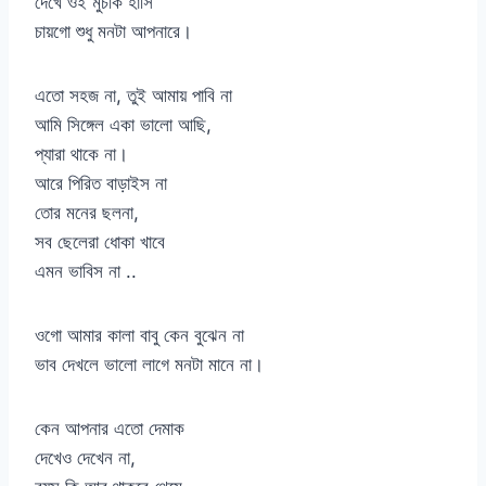
দেখে ওই মুচকি হাসি
চায়গো শুধু মনটা আপনারে।
এতো সহজ না, তুই আমায় পাবি না
আমি সিঙ্গেল একা ভালো আছি,
প্যারা থাকে না।
আরে পিরিত বাড়াইস না
তোর মনের ছলনা,
সব ছেলেরা ধোকা খাবে
এমন ভাবিস না ..
ওগো আমার কালা বাবু কেন বুঝেন না
ভাব দেখলে ভালো লাগে মনটা মানে না।
কেন আপনার এতো দেমাক
দেখেও দেখেন না,