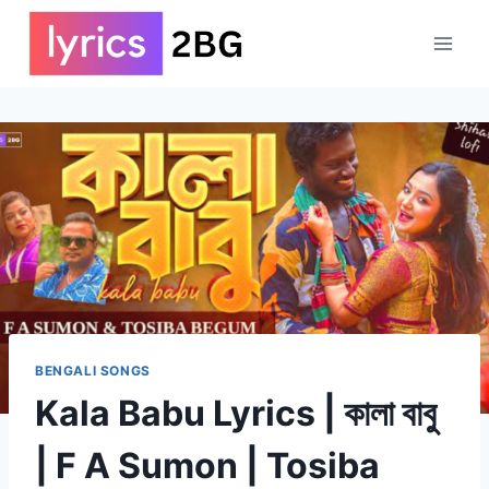
Skip
to
content
BENGALI SONGS
Kala Babu Lyrics | কালা বাবু
| F A Sumon | Tosiba