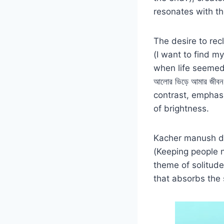
resonates with th
The desire to recl
(I want to find my
when life seemed s
আলোর ভিড়ে আমার জীব
contrast, emphas
of brightness.
Kacher manush dure l
(Keeping people n
theme of solitud
that absorbs the 