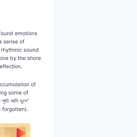
ofound emotions
a sense of
e rhythmic sound
lone by the shore
eflection.
accumulation of
ting some of
মৃতি আসি ভুলে”
 forgotten).