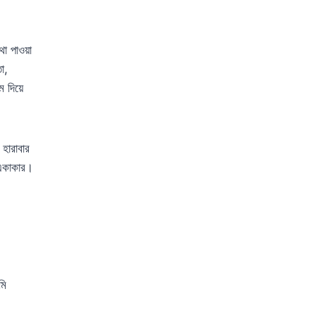
থা পাওয়া
ো,
ম দিয়ে
।
হারাবার
 একাকার।
মি