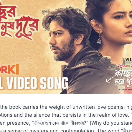
 the book carries the weight of unwritten love poems, hi
ons and the silence that persists in the realm of love.
 presence, “দাঁড়িয়ে তুমি কেন থাকো নীরবতায়?” (Why do you stan
s a sense of mystery and contemplation. The word “নীরবতা