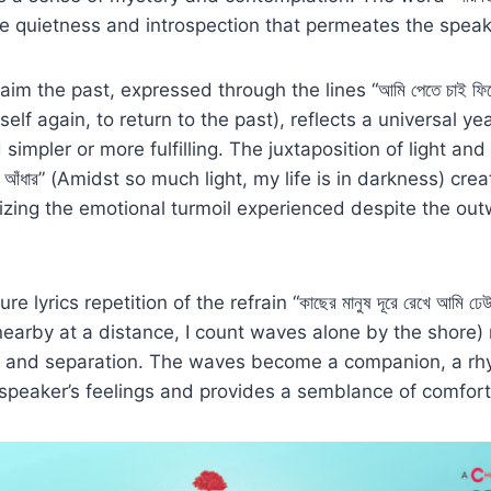
e quietness and introspection that permeates the speak
aim the past, expressed through the lines “আমি পেতে চাই ফিরে
self again, to return to the past), reflects a universal ye
impler or more fulfilling. The juxtaposition of light and
ন আঁধার” (Amidst so much light, my life is in darkness) crea
izing the emotional turmoil experienced despite the o
yrics repetition of the refrain “কাছের মানুষ দূরে রেখে আমি ঢেউ গ
earby at a distance, I count waves alone by the shore) 
e and separation. The waves become a companion, a rh
speaker’s feelings and provides a semblance of comfort