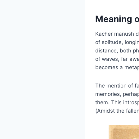
Meaning o
Kacher manush du
of solitude, long
distance, both ph
of waves, far aw
becomes a metapho
The mention of fa
memories, perhaps
them. This introspe
(Amidst the fall