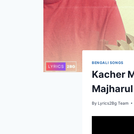
BENGALI SONGS
Kacher Man
Majharul
By
Lyrics2Bg Team