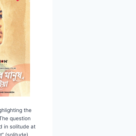
ghlighting the
 The question
d in solitude at
” (solitude)