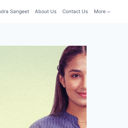
ndra Sangeet
About Us
Contact Us
More