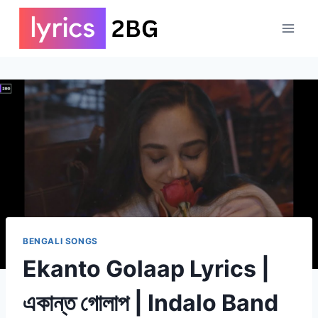
Skip
to
content
BENGALI SONGS
Ekanto Golaap Lyrics |
একান্ত গোলাপ | Indalo Band