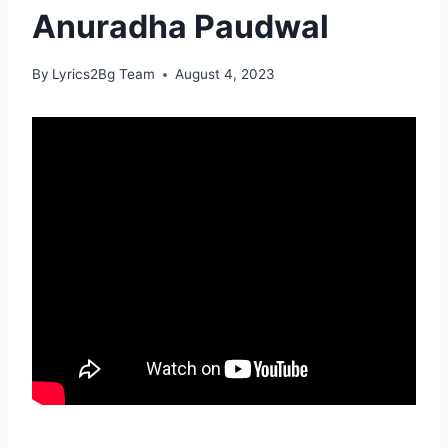
Anuradha Paudwal
By
Lyrics2Bg Team
August 4, 2023